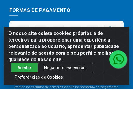
FORMAS DE PAGAMENTO
O nosso site coleta cookies próprios e de
terceiros para proporcionar uma experiência
personalizada ao usuário, apresentar publicidade
relevante de acordo com o seu perfil e melhorar a
qualidade do nosso site.
Aceitar
Negar não essenciais
Preços, promoções, condições de pagamento e frete são válidos
para compras realizadas exclusivamente pelo site. Caso haja
Preferências de Cookies
divergência de preço de um produto, será válido o preço que for
exibido no carrinho de compras do site no momento do pagamento.
As vendas estão sujeitas a análise e disponibilidade do estoque.
Imagens de produtos meramente ilustrativas.
Comercial de Construção 2001 LTDA - Av. Congresso
Eucarístico, 1179 - São José, Carpina - PE - CEP: 55811-
000 - 70.220.389/0001-66