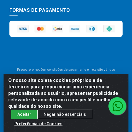
FORMAS DE PAGAMENTO
Preços, promoções, condições de pagamento e frete são válidos
para compras realizadas exclusivamente pelo site. Caso haja
O nosso site coleta cookies próprios e de
divergência de preço de um produto, será válido o preço que for
terceiros para proporcionar uma experiência
exibido no carrinho de compras do site no momento do pagamento.
As vendas estão sujeitas a análise e disponibilidade do estoque.
personalizada ao usuário, apresentar publicidade
Imagens de produtos meramente ilustrativas.
relevante de acordo com o seu perfil e melhorar a
qualidade do nosso site.
Comercial de Construção 2001 LTDA - Av. Congresso
Aceitar
Negar não essenciais
Eucarístico, 1179 - São José, Carpina - PE - CEP: 55811-
000 - 70.220.389/0001-66
Preferências de Cookies