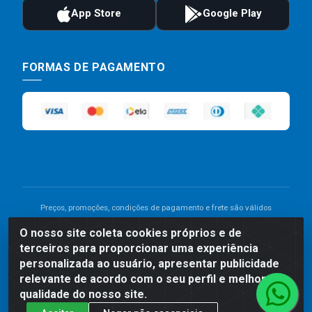
FORMAS DE PAGAMENTO
Preços, promoções, condições de pagamento e frete são válidos
para compras realizadas exclusivamente pelo site. Caso haja
O nosso site coleta cookies próprios e de
divergência de preço de um produto, será válido o preço que for
terceiros para proporcionar uma experiência
exibido no carrinho de compras do site no momento do pagamento.
As vendas estão sujeitas a análise e disponibilidade do estoque.
personalizada ao usuário, apresentar publicidade
Imagens de produtos meramente ilustrativas.
relevante de acordo com o seu perfil e melhorar a
qualidade do nosso site.
Comercial de Construção 2001 LTDA - Av. Congresso