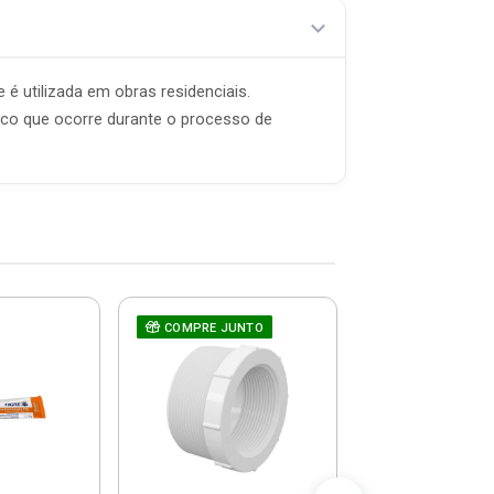
 é utilizada em obras residenciais.
ico que ocorre durante o processo de
COMPRE JUNTO
Bucha De Re
COMPRE JUNT
Roscável 1x3
20022540 - 
R$ 7,5
(já com 5% de descon
ou em até 1x de 