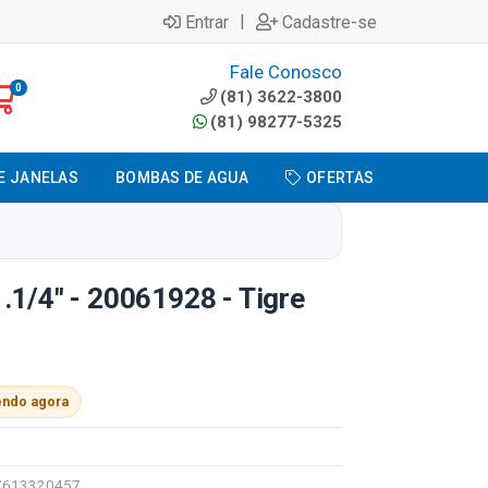
|
Entrar
Cadastre-se
Fale Conosco
0
(81) 3622-3800
(81) 98277-5325
E JANELAS
BOMBAS DE AGUA
OFERTAS
.1/4" - 20061928 - Tigre
endo agora
97613320457