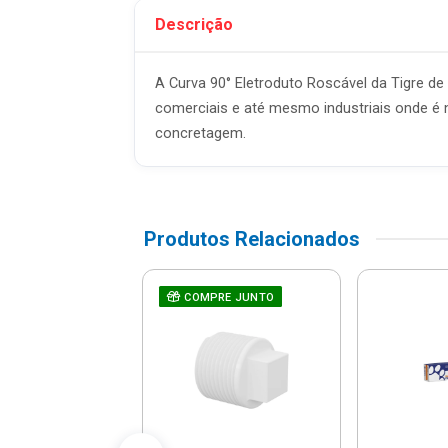
Descrição
A Curva 90° Eletroduto Roscável da Tigre de
comerciais e até mesmo industriais onde é 
concretagem.
Produtos Relacionados
a De Redução
RE JUNTO
COMPRE JUNTO
ável 1x3/4" -
2540 - Tigre
R$ 7,51
% de desconto no PIX)
até 1x de R$ 7,90