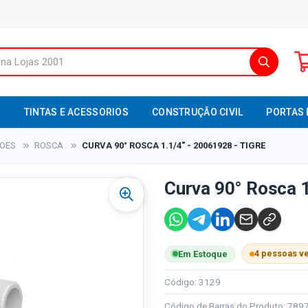
S
TINTAS E ACESSORIOS
CONSTRUÇÃO CIVIL
PORTAS 
XOES
ROSCA
CURVA 90° ROSCA 1.1/4" - 20061928 - TIGRE
Curva 90° Rosca 1
4 pessoas v
Em Estoque
Código: 3129
Código de Barras do Produto: 78