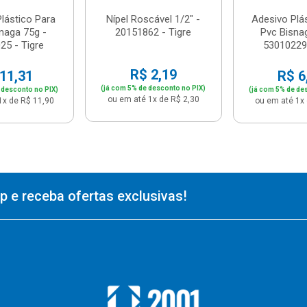
lástico Para
Nípel Roscável 1/2" -
Adesivo Plá
naga 75g -
20151862 - Tigre
Pvc Bisna
25 - Tigre
53010229 
R$ 2,19
11,31
R$ 6
(já com 5% de desconto no PIX)
 desconto no PIX)
(já com 5% de de
ou em até 1x de R$ 2,30
1x de R$ 11,90
ou em até 1x 
 e receba ofertas exclusivas!