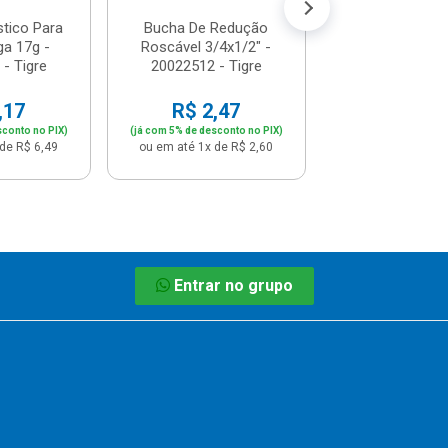
stico Para
Bucha De Redução
ga 17g -
Roscável 3/4x1/2" -
- Tigre
20022512 - Tigre
,17
R$ 2,47
sconto no PIX)
(já com 5% de desconto no PIX)
de R$ 6,49
ou em até 1x de R$ 2,60
Entrar no grupo