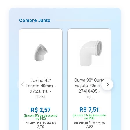
Compre Junto
Curva 90° Curta
Joelho 45°
J
Esgoto 40mm -
Esgoto 40mm -
Es
27410405 -
27550410 -
2
Tigr...
Tigre
R$ 7,51
R$ 2,57
(já com 5% de desconto
(já com 5% de desconto
(já c
no PIX)
no PIX)
ou em até 1x de R$
ou em até 1x de R$
ou e
7,90
2,70