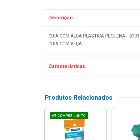
Descrição
CUIA COM ALCA PLASTICA PEQUENA - 81933
CUIA COM ALÇA
Características
Produtos Relacionados
ira Articulada
COMPRE JUNTO
o Com Cabo De
ira 110cm E
Bate...