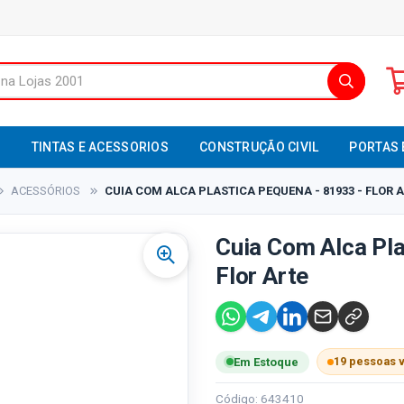
S
TINTAS E ACESSORIOS
CONSTRUÇÃO CIVIL
PORTAS 
ACESSÓRIOS
CUIA COM ALCA PLASTICA PEQUENA - 81933 - FLOR 
Cuia Com Alca Pla
Flor Arte
19 pessoas 
Em Estoque
Código: 643410