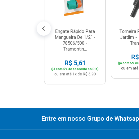
e: R$ 79,90
: R$ 64,90
té 6x de R$ 10,82
Engate Rápido Para
Torneira 
Mangueira De 1/2" -
Jardim -
78506/500 -
Tra
Tramontin...
R$
R$ 5,61
(já com 5% de
ou em até 
(já com 5% de desconto no PIX)
ou em até 1x de R$ 5,90
Entre em nosso Grupo de Whatsapp