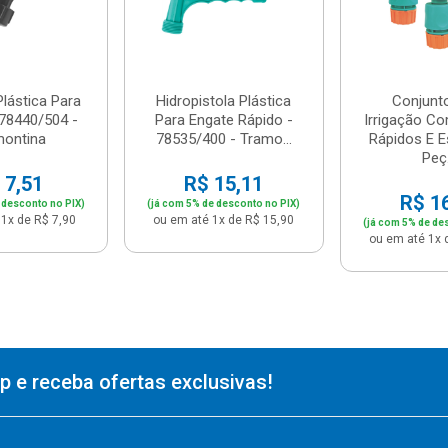
Plástica Para
Hidropistola Plástica
Conjunt
 78440/504 -
Para Engate Rápido -
Irrigação C
montina
78535/400 - Tramo...
Rápidos E E
Peç.
 7,51
R$ 15,11
R$ 1
 desconto no PIX)
(já com 5% de desconto no PIX)
1x de R$ 7,90
ou em até 1x de R$ 15,90
(já com 5% de de
ou em até 1x 
 e receba ofertas exclusivas!