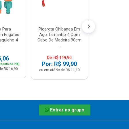
De: R$ 79,
Por: R$ 6
ou em até 6x de 
o Para
Picareta Chibanca Em
om Engates
Aço Tamanho 4 Com
sguicho 4
Cabo De Madeira 90cm
..
...
6,06
De: R$ 119,90
Por: R$ 99,90
sconto no PIX)
de R$ 16,90
ou em até 9x de R$ 11,10
Entrar no grupo