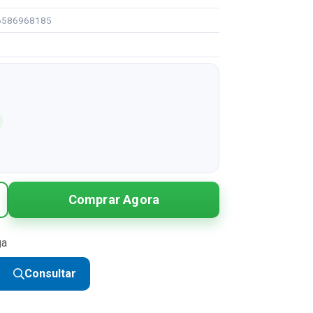
96586968185
Comprar Agora
ga
Consultar