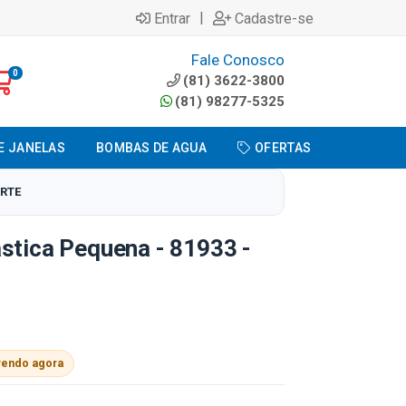
|
Entrar
Cadastre-se
Fale Conosco
0
(81) 3622-3800
(81) 98277-5325
E JANELAS
BOMBAS DE AGUA
OFERTAS
ARTE
stica Pequena - 81933 -
vendo agora