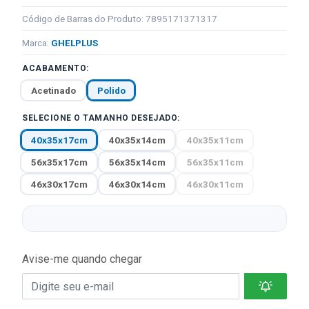
Código de Barras do Produto: 7895171371317
Marca:
GHELPLUS
ACABAMENTO:
Acetinado
Polido
SELECIONE O TAMANHO DESEJADO:
40x35x17cm
40x35x14cm
40x35x11cm
56x35x17cm
56x35x14cm
56x35x11cm
46x30x17cm
46x30x14cm
46x30x11cm
Avise-me quando chegar