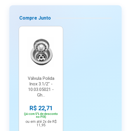
Compre Junto
Válvula Polida
Inox 3.1/2" -
10.03.05021 -
Gh...
R$ 22,71
(já com 5% de desconto
no PIX)
ou em até 2x de R$
11,95