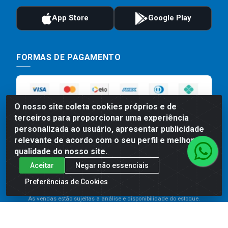
FORMAS DE PAGAMENTO
O nosso site coleta cookies próprios e de
terceiros para proporcionar uma experiência
personalizada ao usuário, apresentar publicidade
relevante de acordo com o seu perfil e melhorar a
qualidade do nosso site.
Preços, promoções, condições de pagamento e frete são válidos
Aceitar
Negar não essenciais
para compras realizadas exclusivamente pelo site. Caso haja
divergência de preço de um produto, será válido o preço que for
Preferências de Cookies
exibido no carrinho de compras do site no momento do pagamento.
As vendas estão sujeitas a análise e disponibilidade do estoque.
Imagens de produtos meramente ilustrativas.
Comercial de Construção 2001 LTDA - Av. Congresso