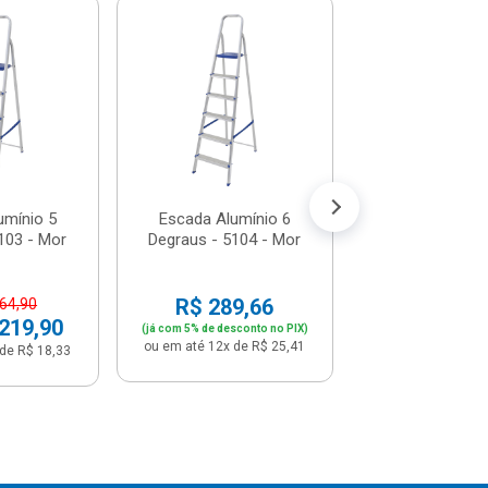
Escada Alumí
Degraus - 510
R$ 341,
(já com 5% de descon
ou em até 12x de
umínio 5
Escada Alumínio 6
103 - Mor
Degraus - 5104 - Mor
R$ 289,66
264,90
 219,90
(já com 5% de desconto no PIX)
ou em até 12x de R$ 25,41
de R$ 18,33