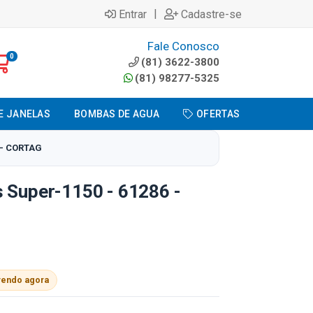
|
Entrar
Cadastre-se
Fale Conosco
0
(81) 3622-3800
(81) 98277-5325
E JANELAS
BOMBAS DE AGUA
OFERTAS
 - CORTAG
s Super-1150 - 61286 -
vendo agora