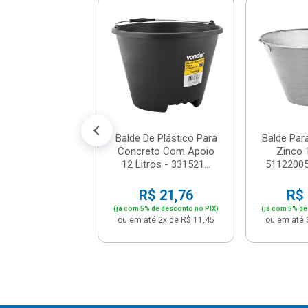
da Alumínio 7
s - 5105 - Mor
$ 341,91
% de desconto no PIX)
é 12x de R$ 29,99
Balde De Plástico Para
Balde Par
Concreto Com Apoio
Zinco 1
12 Litros - 331521...
51122005
R$ 21,76
R$ 
(já com 5% de desconto no PIX)
(já com 5% de
ou em até 2x de R$ 11,45
ou em até 