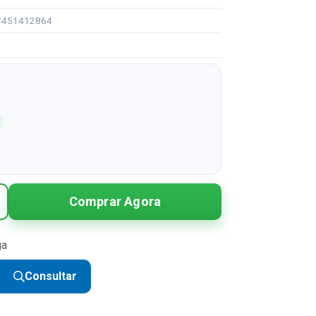
97451412864
1
Comprar Agora
ga
Consultar