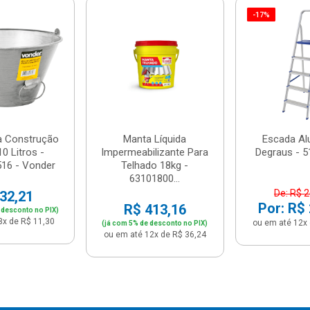
-17%
a Construção
Manta Líquida
Escada Al
0 Litros -
Impermeabilizante Para
Degraus - 5
16 - Vonder
Telhado 18kg -
63101800...
De: R$ 
32,21
Por: R$
R$ 413,16
 desconto no PIX)
3x de R$ 11,30
ou em até 12x 
(já com 5% de desconto no PIX)
ou em até 12x de R$ 36,24