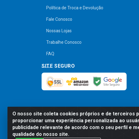
Política de Troca e Devolução
Fale Conosco
Nossas Lojas
Trabalhe Conosco
FAQ
SITE SEGURO
O nosso site coleta cookies próprios e de terceiros 
Preços, promoções, condições de pagamen
proporcionar uma experiência personalizada ao usuár
será válido o preço que for exibido no
publicidade relevante de acordo com o seu perfil e m
qualidade do nosso site.