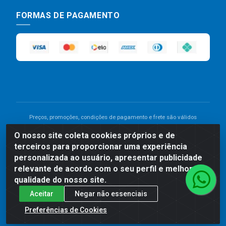
FORMAS DE PAGAMENTO
Preços, promoções, condições de pagamento e frete são válidos
para compras realizadas exclusivamente pelo site. Caso haja
O nosso site coleta cookies próprios e de
divergência de preço de um produto, será válido o preço que for
terceiros para proporcionar uma experiência
exibido no carrinho de compras do site no momento do pagamento.
As vendas estão sujeitas a análise e disponibilidade do estoque.
personalizada ao usuário, apresentar publicidade
Imagens de produtos meramente ilustrativas.
relevante de acordo com o seu perfil e melhorar a
qualidade do nosso site.
Comercial de Construção 2001 LTDA - Av. Congresso
Aceitar
Negar não essenciais
Eucarístico, 1179 - São José, Carpina - PE - CEP: 55811-
000 - 70.220.389/0001-66
Preferências de Cookies