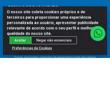
FORMAS DE PAGAMENTO
O nosso site coleta cookies próprios e de
terceiros para proporcionar uma experiência
personalizada ao usuário, apresentar publicidade
relevante de acordo com o seu perfil e melhorar a
qualidade do nosso site.
Aceitar
Negar não essenciais
Preferências de Cookies
Preços, promoções, condições de pagamento e frete são válidos
para compras realizadas exclusivamente pelo site. Caso haja
divergência de preço de um produto, será válido o preço que for
exibido no carrinho de compras do site no momento do pagamento.
As vendas estão sujeitas a análise e disponibilidade do estoque.
Imagens de produtos meramente ilustrativas.
Comercial de Construção 2001 LTDA - Av. Congresso
Eucarístico, 1179 - São José, Carpina - PE - CEP: 55811-
000 - 70.220.389/0001-66