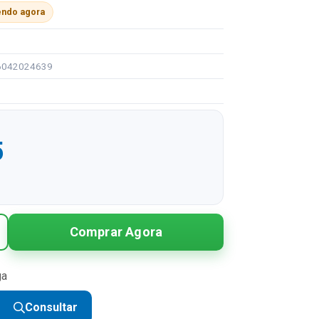
endo agora
96042024639
5
Comprar Agora
ga
Consultar