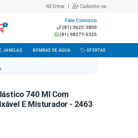
|
Entrar
Cadastre-se
Fale Conosco
0
(81) 3622-3800
(81) 98277-5325
E JANELAS
BOMBAS DE AGUA
OFERTAS
L
Plástico 740 Ml Com
xável E Misturador - 2463