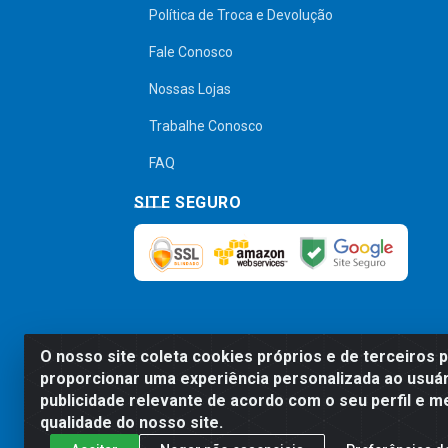
Política de Troca e Devolução
Fale Conosco
Nossas Lojas
Trabalhe Conosco
FAQ
SITE SEGURO
O nosso site coleta cookies próprios e de terceiros 
Preços, promoções, condições de pagamen
proporcionar uma experiência personalizada ao usuár
será válido o preço que for exibido no
publicidade relevante de acordo com o seu perfil e m
qualidade do nosso site.