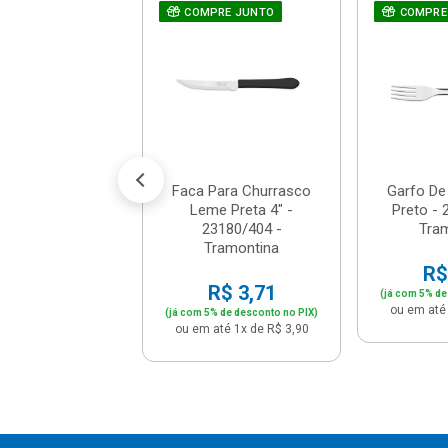
lador Com
COMPRE JUNTO
COMPRE
te 1l - Dallare -
Dl1400
$ 12,26
% de desconto no PIX)
té 1x de R$ 12,90
Faca Para Churrasco
Garfo D
Leme Preta 4" -
Preto - 
23180/404 -
Tra
Tramontina
R$
R$ 3,71
(já com 5% de
ou em até 
(já com 5% de desconto no PIX)
ou em até 1x de R$ 3,90