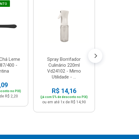
UNTO
Ralador 
Recipiente 1l - 
Dl1400
R$ 12,
(já com 5% de descon
ou em até 1x de 
 Chá Leme
Spray Borrifador
187/400 -
Culinário 220ml
tina
Vd24102 - Mimo
Utilidade - ...
,09
R$ 14,16
sconto no PIX)
de R$ 2,20
(já com 5% de desconto no PIX)
ou em até 1x de R$ 14,90