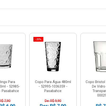
-20%
ings Para
Copo Para Água 480ml
Copo Bristol
0ml - 52985-
- 52995-1036359 -
De Vidro
- Pasabahce
Pasabahce
Transpar
00029
R$ 7,90
De: R$ 9,90
R$ 6,90
Por: R$ 7,90
R$ 7