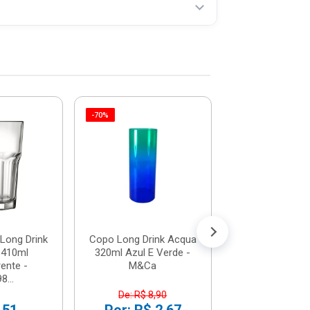
-70%
Jogo De Copo
COMPRE JUNT
Peças Whisky M
Âmbar Vd25018 
R$ 39,
(já com 5% de descon
ou em até 4x de 
 Long Drink
Copo Long Drink Acqua
 410ml
320ml Azul E Verde -
ente -
M&Ca
8...
De: R$ 8,90
,51
Por: R$ 2,67