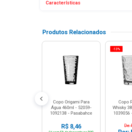
Características
Produtos Relacionados
-13%
e Copos Com 6
RE JUNTO
Whisky Majestic
Vd25018 - Mi...
$ 39,81
% de desconto no PIX)
té 4x de R$ 10,48
Copo Origami Para
Copo R
Água 460ml - 52059-
Whisky 38
1092138 - Pasabahce
1039056 
R$ 8,46
De: 
Por: 