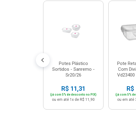
 Plástica Com
 Empilhável E
ica 6,5 Litros
N...
$ 45,51
% de desconto no PIX)
té 4x de R$ 11,98
Potes Plástico
Pote Ret
Sortidos - Sanremo -
Com Divi
Sr20/26
Vd23400 -
R$ 11,31
R$ 
(já com 5% de desconto no PIX)
(já com 5% de
ou em até 1x de R$ 11,90
ou em até 