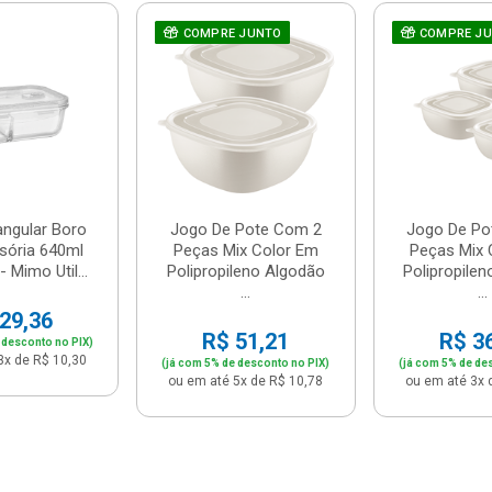
COMPRE JUNTO
COMPRE J
angular Boro
Jogo De Pote Com 2
Jogo De Po
sória 640ml
Peças Mix Color Em
Peças Mix 
 Mimo Util...
Polipropileno Algodão
Polipropile
...
...
29,36
R$ 51,21
R$ 3
 desconto no PIX)
3x de R$ 10,30
(já com 5% de desconto no PIX)
(já com 5% de de
ou em até 5x de R$ 10,78
ou em até 3x 