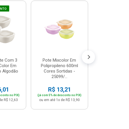
UNTO
Caixa Plásti
Tampa Empilh
Hermética 6,5
N...
R$ 45,
(já com 5% de descon
ou em até 4x de 
te Com 3
Pote Mixcolor Em
Color Em
Polipropileno 600ml
no Algodão
Cores Sortidas -
25099/...
6,01
R$ 13,21
sconto no PIX)
(já com 5% de desconto no PIX)
de R$ 12,63
ou em até 1x de R$ 13,90