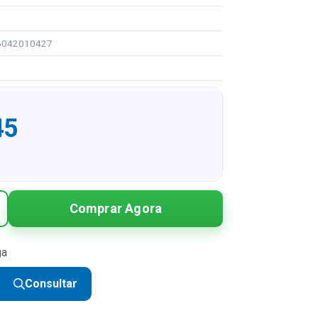
96042010427
45
Comprar Agora
ga
Consultar