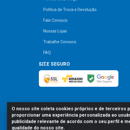
Política de Troca e Devolução
Fale Conosco
Nossas Lojas
Trabalhe Conosco
FAQ
SITE SEGURO
O nosso site coleta cookies próprios e de terceiros 
Preços, promoções, condições de pagamen
proporcionar uma experiência personalizada ao usuár
será válido o preço que for exibido no
publicidade relevante de acordo com o seu perfil e m
qualidade do nosso site.