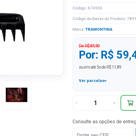
Código: 674950
Código de Barras do Produto: 78
Marca:
TRAMONTINA
De: R$ 84,90
Por: R$ 59,
ou em até 5x de R$ 11,89
Ver parcelas
1x
2x
3x
Consulte as opções de entre
4x