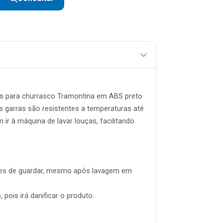
R$ 11,89 sem juros
rras para churrasco Tramontina em ABS preto
s garras são resistentes a temperaturas até
r à máquina de lavar louças, facilitando
ntes de guardar, mesmo após lavagem em
 pois irá danificar o produto.