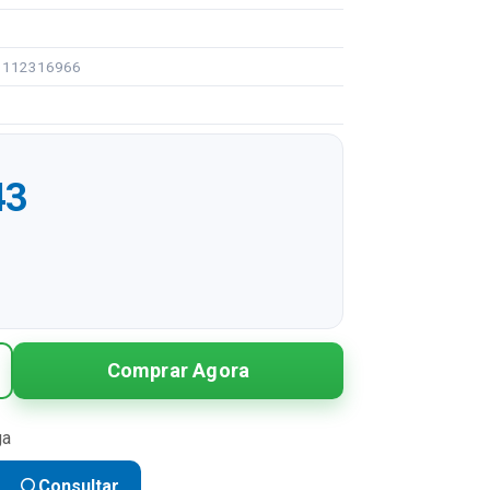
91112316966
43
R$ 59,43
Comprar Agora
R$ 29,72 sem juros
R$ 19,81 sem juros
ga
R$ 14,86 sem juros
Consultar