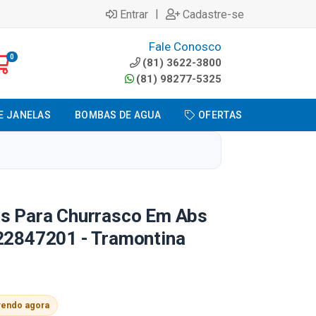
|
Entrar
Cadastre-se
Fale Conosco
0
(81) 3622-3800
(81) 98277-5325
E JANELAS
BOMBAS DE AGUA
OFERTAS
as Para Churrasco Em Abs
 22847201 - Tramontina
vendo agora