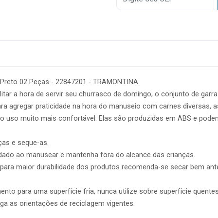
5x
 Preto 02 Peças - 22847201 - TRAMONTINA
cilitar a hora de servir seu churrasco de domingo, o conjunto de ga
ara agregar praticidade na hora do manuseio com carnes diversas, a
o uso muito mais confortável. Elas são produzidas em ABS e podem i
eças e seque-as.
idado ao manusear e mantenha fora do alcance das crianças.
a e para maior durabilidade dos produtos recomenda-se secar bem a
nto para uma superfície fria, nunca utilize sobre superfície quentes,
a as orientações de reciclagem vigentes.