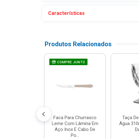
Características
Produtos Relacionados
 Universal Mypa
COMPRE JUNTO
Dispenser De
- Dallare - D...
$ 10,36
% de desconto no PIX)
té 1x de R$ 10,90
Faca Para Churrasco
Taça De
Leme Com Lâmina Em
Água 310m
Aço Inox E Cabo De
Da
Po...