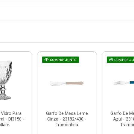
COMPRE JUNTO
COMPRE J
 Vidro Para
Garfo De Mesa Leme
Garfo De M
l - Dl3150 -
Cinza - 23182/430 -
Azul - 231
llare
Tramontina
Tramon