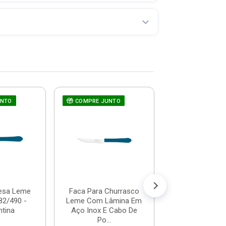
UNTO
COMPRE JUNTO
Ralador Univer
Com Dispens
500ml - Dallare
R$ 10,
(já com 5% de descon
ou em até 1x de 
esa Leme
Faca Para Churrasco
82/490 -
Leme Com Lâmina Em
tina
Aço Inox E Cabo De
Po...