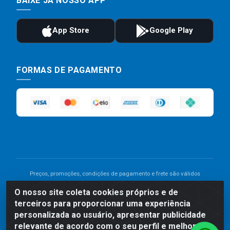
BAIXE JÁ NOSSO APP
FORMAS DE PAGAMENTO
Preços, promoções, condições de pagamento e frete são válidos
para compras realizadas exclusivamente pelo site. Caso haja
O nosso site coleta cookies próprios e de
divergência de preço de um produto, será válido o preço que for
terceiros para proporcionar uma experiência
exibido no carrinho de compras do site no momento do pagamento.
As vendas estão sujeitas a análise e disponibilidade do estoque.
personalizada ao usuário, apresentar publicidade
Imagens de produtos meramente ilustrativas.
relevante de acordo com o seu perfil e melhorar a