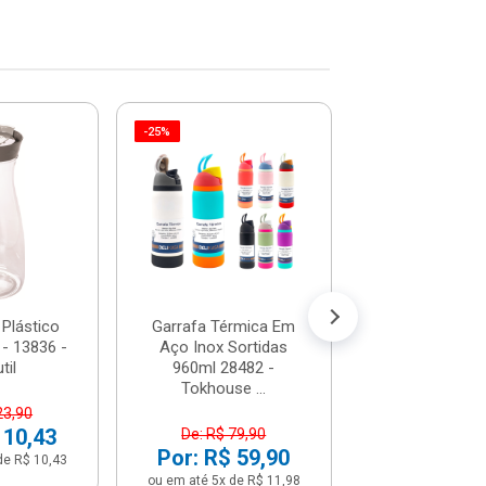
-25%
Garrafa Térmica
Pot Em Inox - I
100197410
R$ 116,
(já com 5% de descon
ou em até 12x de
 Plástico
Garrafa Térmica Em
 - 13836 -
Aço Inox Sortidas
til
960ml 28482 -
Tokhouse ...
23,90
 10,43
De: R$ 79,90
Por: R$ 59,90
de R$ 10,43
ou em até 5x de R$ 11,98