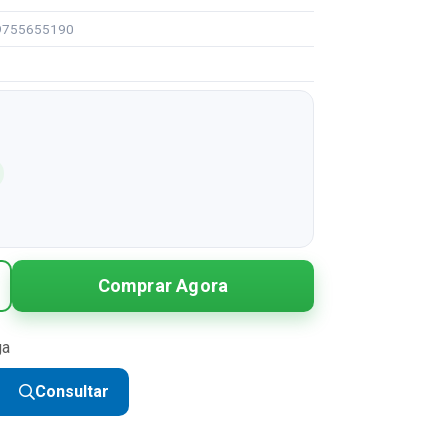
99755655190
Comprar Agora
ga
Consultar