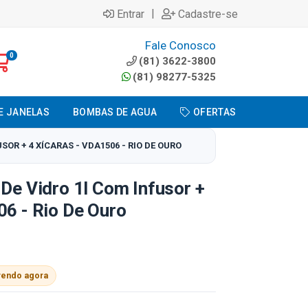
|
Entrar
Cadastre-se
Fale Conosco
0
(81) 3622-3800
(81) 98277-5325
E JANELAS
BOMBAS DE AGUA
OFERTAS
OR + 4 XÍCARAS - VDA1506 - RIO DE OURO
 De Vidro 1l Com Infusor +
06 - Rio De Ouro
vendo agora