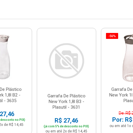
-56%
De Plástico
Garrafa De
k 1,8l B2 -
New York 1l
Garrafa De Plástico
il - 3635
Plasu
New York 1,8l B3 -
Plasutil - 3631
27,46
De: R$ 
Por: R$
R$ 27,46
 desconto no PIX)
2x de R$ 14,45
ou em até 1x 
(já com 5% de desconto no PIX)
ou em até 2x de R$ 14,45