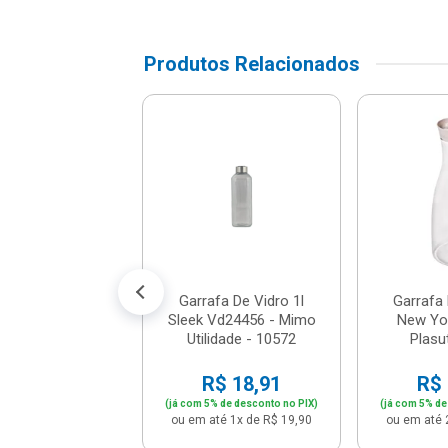
Produtos Relacionados
a Térmica 1l Air
Inox - Invicta -
0197410105
$ 116,76
% de desconto no PIX)
é 12x de R$ 10,24
Garrafa De Vidro 1l
Garrafa 
Sleek Vd24456 - Mimo
New Yor
Utilidade - 10572
Plasut
R$ 18,91
R$ 
(já com 5% de desconto no PIX)
(já com 5% de
ou em até 1x de R$ 19,90
ou em até 