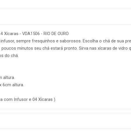
+ 4 Xícaras - VDA1506 - RIO DE OURO
 infusor, sempre fresquinhos e saborosos. Escolha o chá de sua pr
em poucos minutos seu chá estará pronto. Sirva nas xícaras de vidro 
os do chá.
 altura.
 6cm altura.
a com Infusor e 04 Xícaras ).