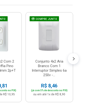
UNTO
COMPRE JUNTO
Tampa Para Ca
Cega 1/2 3
56114/006
Tramonti
R$ 4,6
(já com 5% de descon
ou em até 1x de 
x2 Com 2
Conjunto 4x2 Aria
fia Pino
Branco Com 1
Ø 4mm 2p+T
Interruptor Simples 6a
250v -...
0,81
R$ 8,46
sconto no PIX)
(já com 5% de desconto no PIX)
de R$ 10,95
ou em até 1x de R$ 8,90