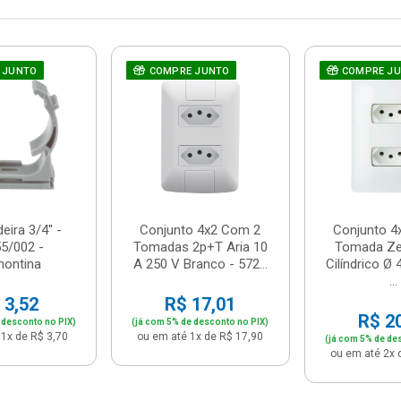
 JUNTO
COMPRE JUNTO
COMPRE J
eira 3/4" -
Conjunto 4x2 Com 2
Conjunto 4
5/002 -
Tomadas 2p+T Aria 10
Tomada Zef
montina
A 250 V Branco - 572...
Cilíndrico 
...
 3,52
R$ 17,01
R$ 2
 desconto no PIX)
(já com 5% de desconto no PIX)
1x de R$ 3,70
ou em até 1x de R$ 17,90
(já com 5% de de
ou em até 2x 