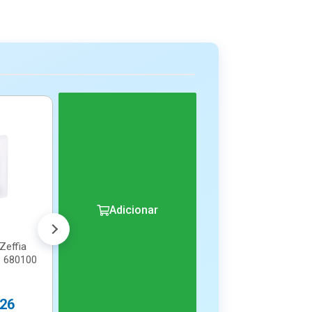
Conjunto 4x2 10a
Com 3 Interruptor
Simples Ze...
R$ 26,51
(já com 5% de desconto no PIX)
ou em até 2x de R$ 13,95
Adicionar
 Zeffia
- 680100
,26