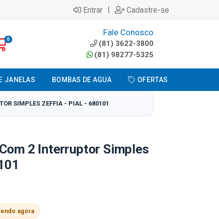
|
Entrar
Cadastre-se
Fale Conosco
0
(81) 3622-3800
(81) 98277-5325
E JANELAS
BOMBAS DE AGUA
OFERTAS
R SIMPLES ZEFFIA - PIAL - 680101
Com 2 Interruptor Simples
0101
vendo agora