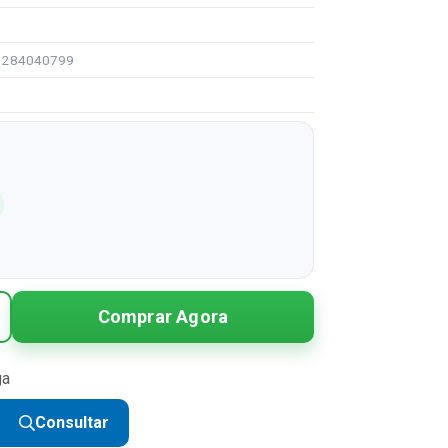
91284040799
Comprar Agora
ga
Consultar