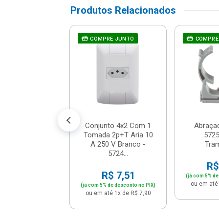
Produtos Relacionados
Para Candulete
COMPRE JUNTO
COMPRE
a 1/2 3/4 -
6114/006 -
ramontina
R$ 4,66
% de desconto no PIX)
até 1x de R$ 4,90
Conjunto 4x2 Com 1
Abraçad
Tomada 2p+T Aria 10
5725
A 250 V Branco -
Tra
5724...
R$
R$ 7,51
(já com 5% de
ou em até 
(já com 5% de desconto no PIX)
ou em até 1x de R$ 7,90