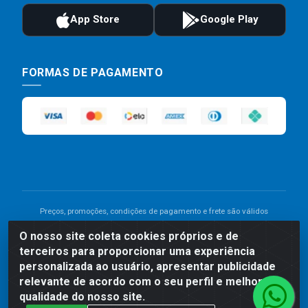
FORMAS DE PAGAMENTO
Preços, promoções, condições de pagamento e frete são válidos
para compras realizadas exclusivamente pelo site. Caso haja
O nosso site coleta cookies próprios e de
divergência de preço de um produto, será válido o preço que for
terceiros para proporcionar uma experiência
exibido no carrinho de compras do site no momento do pagamento.
As vendas estão sujeitas a análise e disponibilidade do estoque.
personalizada ao usuário, apresentar publicidade
Imagens de produtos meramente ilustrativas.
relevante de acordo com o seu perfil e melhorar a
qualidade do nosso site.
Comercial de Construção 2001 LTDA - Av. Congresso