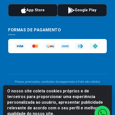
FORMAS DE PAGAMENTO
Preços, promoções, condições de pagamento e frete são válidos
para compras realizadas exclusivamente pelo site. Caso haja
O nosso site coleta cookies próprios e de
divergência de preço de um produto, será válido o preço que for
terceiros para proporcionar uma experiência
exibido no carrinho de compras do site no momento do pagamento.
As vendas estão sujeitas a análise e disponibilidade do estoque.
personalizada ao usuário, apresentar publicidade
Imagens de produtos meramente ilustrativas.
relevante de acordo com o seu perfil e melhorar a
qualidade do nosso site.