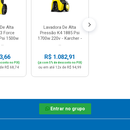
R$ 550,
(já com 5% de descon
ou em até 12x de
De Alta
Lavadora De Alta
3 Force
Pressão K4 1885 Psi
Psi 1500w
1700w 220v - Karcher -
...
...
3,66
R$ 1.082,91
sconto no PIX)
(já com 5% de desconto no PIX)
de R$ 68,74
ou em até 12x de R$ 94,99
Entrar no grupo