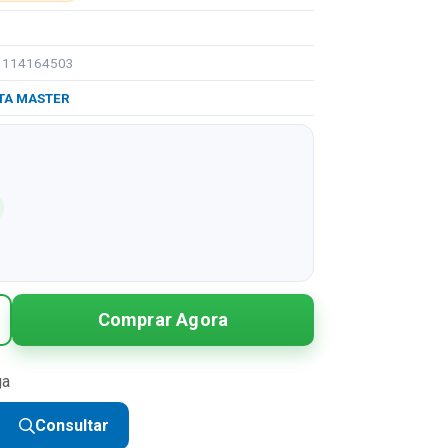
91114164503
TA MASTER
Comprar Agora
ga
Consultar