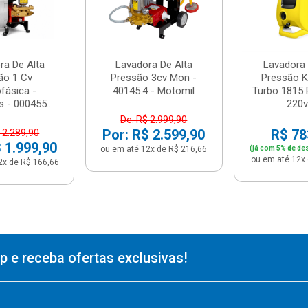
ra De Alta
Lavadora De Alta
Lavadora 
ão 1 Cv
Pressão 3cv Mon -
Pressão K
fásica -
40145.4 - Motomil
Turbo 1815 
s - 000455...
220v 
De: R$ 2.999,90
Por: R$ 2.599,90
R$ 78
 2.289,90
 1.999,90
ou em até 12x de R$ 216,66
(já com 5% de de
ou em até 12x 
2x de R$ 166,66
 e receba ofertas exclusivas!