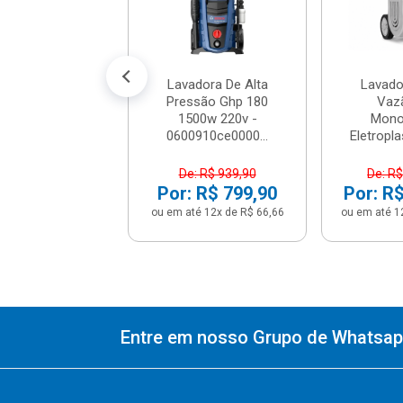
$ 550,91
% de desconto no PIX)
é 12x de R$ 48,33
Lavadora De Alta
Lavado
Pressão Ghp 180
Vaz
1500w 220v -
Mono
0600910ce0000...
Eletropla
De: R$ 939,90
De: R$
Por: R$ 799,90
Por: R$
ou em até 12x de R$ 66,66
ou em até 1
Entre em nosso Grupo de Whatsapp