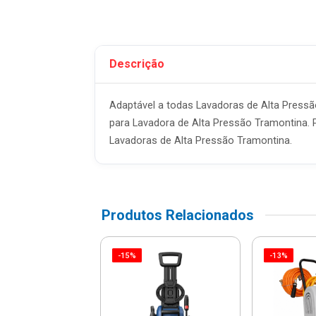
Descrição
Adaptável a todas Lavadoras de Alta Pressã
para Lavadora de Alta Pressão Tramontina. Por
Lavadoras de Alta Pressão Tramontina.
Produtos Relacionados
-15%
-13%
dora De Alta
são Compacta
500psi - 1.994-
371....