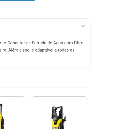
om o Conector de Entrada de Água com Filtro
eira. Além disso, é adaptável a todas as
Lavadora De
Pressão Com
1400w 1500psi 
371....