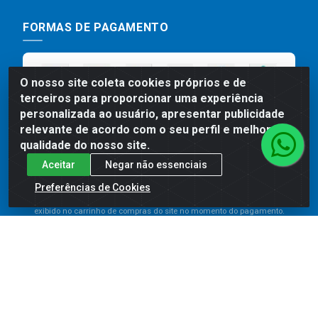
FORMAS DE PAGAMENTO
O nosso site coleta cookies próprios e de
terceiros para proporcionar uma experiência
personalizada ao usuário, apresentar publicidade
relevante de acordo com o seu perfil e melhorar a
qualidade do nosso site.
Aceitar
Negar não essenciais
Preços, promoções, condições de pagamento e frete são válidos
para compras realizadas exclusivamente pelo site. Caso haja
Preferências de Cookies
divergência de preço de um produto, será válido o preço que for
exibido no carrinho de compras do site no momento do pagamento.
As vendas estão sujeitas a análise e disponibilidade do estoque.
Imagens de produtos meramente ilustrativas.
Comercial de Construção 2001 LTDA - Av. Congresso
Eucarístico, 1179 - São José, Carpina - PE - CEP: 55811-
000 - 70.220.389/0001-66