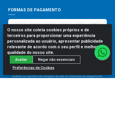
FORMAS DE PAGAMENTO
O nosso site coleta cookies próprios e de
terceiros para proporcionar uma experiência
personalizada ao usuário, apresentar publicidade
relevante de acordo com o seu perfil e melhorar a
qualidade do nosso site.
Aceitar
Negar não essenciais
Preços, promoções, condições de pagamento e frete são válidos
para compras realizadas exclusivamente pelo site. Caso haja
Preferências de Cookies
divergência de preço de um produto, será válido o preço que for
exibido no carrinho de compras do site no momento do pagamento.
As vendas estão sujeitas a análise e disponibilidade do estoque.
Imagens de produtos meramente ilustrativas.
Comercial de Construção 2001 LTDA - Av. Congresso
Eucarístico, 1179 - São José, Carpina - PE - CEP: 55811-
000 - 70.220.389/0001-66