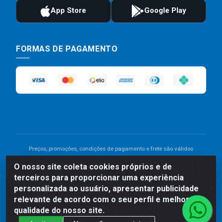
FORMAS DE PAGAMENTO
Preços, promoções, condições de pagamento e frete são válidos
para compras realizadas exclusivamente pelo site. Caso haja
O nosso site coleta cookies próprios e de
divergência de preço de um produto, será válido o preço que for
terceiros para proporcionar uma experiência
exibido no carrinho de compras do site no momento do pagamento.
As vendas estão sujeitas a análise e disponibilidade do estoque.
personalizada ao usuário, apresentar publicidade
Imagens de produtos meramente ilustrativas.
relevante de acordo com o seu perfil e melhorar a
qualidade do nosso site.
Comercial de Construção 2001 LTDA - Av. Congresso