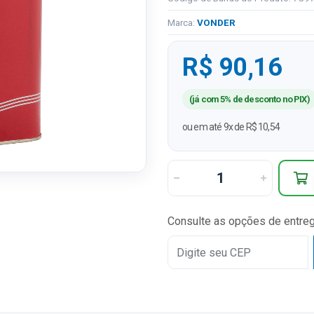
Marca:
VONDER
R$ 90,16
(já com 5% de desconto no PIX)
ou em até 9x de R$ 10,54
Consulte as opções de entre