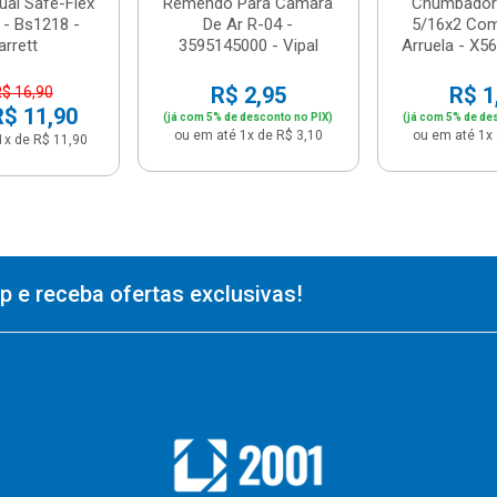
ual Safe-Flex
Remendo Para Câmara
Chumbador 
 - Bs1218 -
De Ar R-04 -
5/16x2 Com
arrett
3595145000 - Vipal
Arruela - X56
R$ 2,95
R$ 1
R$ 16,90
R$ 11,90
(já com 5% de desconto no PIX)
(já com 5% de de
ou em até 1x de R$ 3,10
ou em até 1x 
1x de R$ 11,90
 e receba ofertas exclusivas!