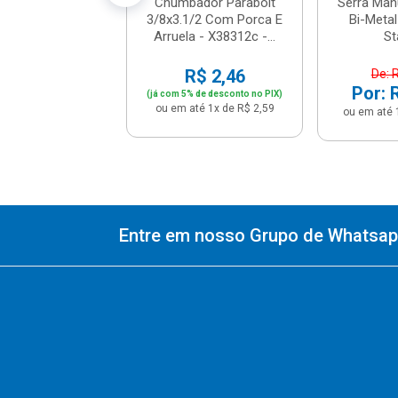
Chumbador Parabolt
Serra Man
3/8x3.1/2 Com Porca E
Bi-Metal
Arruela - X38312c -...
St
R$ 2,46
De: 
Por: 
(já com 5% de desconto no PIX)
ou em até 1x de R$ 2,59
ou em até 
Entre em nosso Grupo de Whatsapp