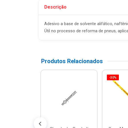
Descrição
Adesivo a base de solvente alifático, naftêni
Útil no processo de reforma de pneus, apl
Produtos Relacionados
-30%
Multifilamento
nçada Branca
mx110m -
6060000 -...
 1,89/m²
% de desconto no PIX)
até 1x de R$ 1,99