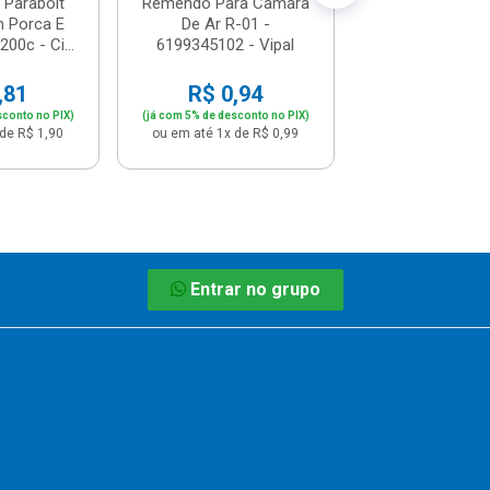
Parabolt
Remendo Para Câmara
 Porca E
De Ar R-01 -
200c - Ci...
6199345102 - Vipal
,81
R$ 0,94
sconto no PIX)
(já com 5% de desconto no PIX)
de R$ 1,90
ou em até 1x de R$ 0,99
Entrar no grupo