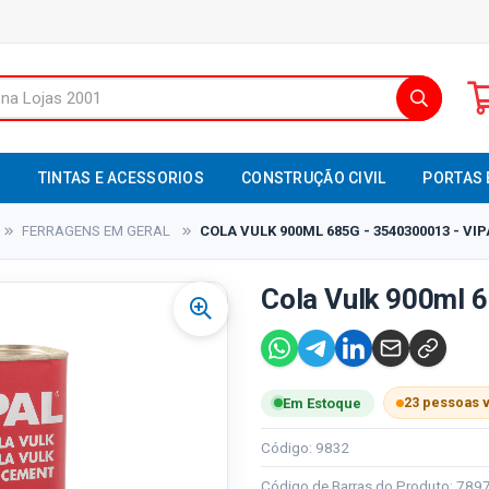
S
TINTAS E ACESSORIOS
CONSTRUÇÃO CIVIL
PORTAS 
FERRAGENS EM GERAL
COLA VULK 900ML 685G - 3540300013 - VIP
Cola Vulk 900ml 6
23 pessoas 
Em Estoque
Código: 9832
Código de Barras do Produto: 78