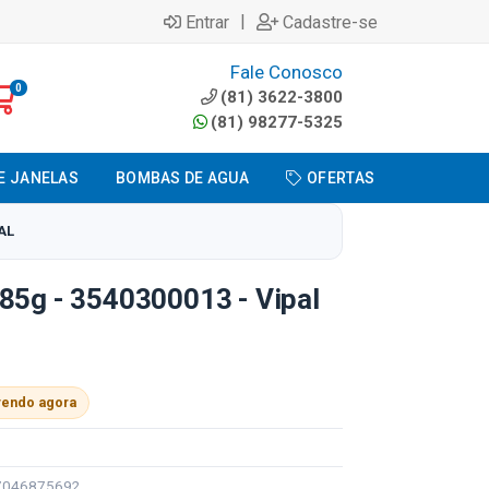
|
Entrar
Cadastre-se
Fale Conosco
0
(81) 3622-3800
(81) 98277-5325
E JANELAS
BOMBAS DE AGUA
OFERTAS
AL
85g - 3540300013 - Vipal
vendo agora
97046875692