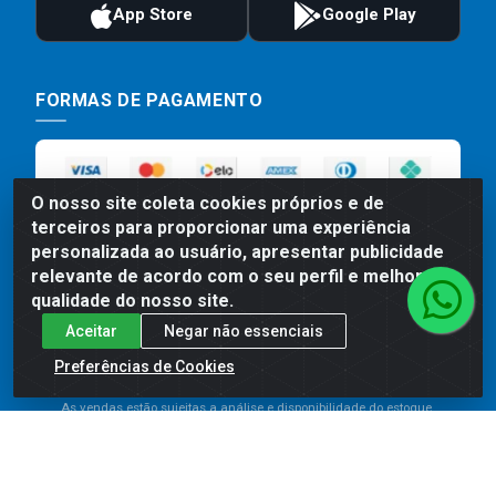
FORMAS DE PAGAMENTO
O nosso site coleta cookies próprios e de
terceiros para proporcionar uma experiência
personalizada ao usuário, apresentar publicidade
relevante de acordo com o seu perfil e melhorar a
qualidade do nosso site.
Preços, promoções, condições de pagamento e frete são válidos
Aceitar
Negar não essenciais
para compras realizadas exclusivamente pelo site. Caso haja
Preferências de Cookies
divergência de preço de um produto, será válido o preço que for
exibido no carrinho de compras do site no momento do pagamento.
As vendas estão sujeitas a análise e disponibilidade do estoque.
Imagens de produtos meramente ilustrativas.
Comercial de Construção 2001 LTDA - Av. Congresso
Eucarístico, 1179 - São José, Carpina - PE - CEP: 55811-