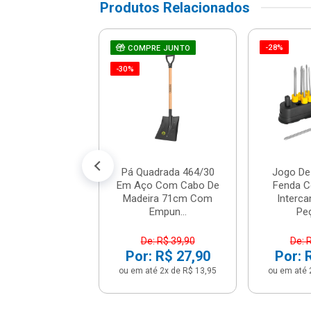
Produtos Relacionados
-28%
e De Fenda De
COMPRE JUNTO
 De Corrente -
-30%
19 - Stanley
R$ 7,12
% de desconto no PIX)
até 1x de R$ 7,49
Pá Quadrada 464/30
Jogo De
Em Aço Com Cabo De
Fenda 
Madeira 71cm Com
Interca
Empun...
Peç
De: R$ 39,90
De: 
Por: R$ 27,90
Por: 
ou em até 2x de R$ 13,95
ou em até 