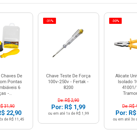
-31%
-30%
 Chaves De
Chave Teste De Força
Alicate Uni
Com Pontas
100v-250v - Fertak -
Isolado 1
mbiáveis 6
8200
41001/
as -...
Tramon
De: R$ 2,90
Por: R$ 1,99
R$ 31,90
De: R$ 
R$ 22,90
Por: R$
ou em até 1x de R$ 1,99
2x de R$ 11,45
ou em até 3x 