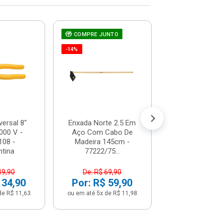
COMPRE JUNTO
Chave De Fen
Teste De Corr
-14%
66-119 - St
R$ 7,1
(já com 5% de descon
ou em até 1x de 
versal 8"
Enxada Norte 2.5 Em
000 V -
Aço Com Cabo De
108 -
Madeira 145cm -
tina
77222/75...
49,90
De: R$ 69,90
 34,90
Por: R$ 59,90
de R$ 11,63
ou em até 5x de R$ 11,98