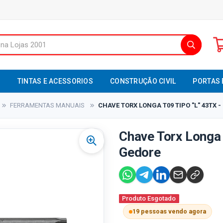
S
TINTAS E ACESSORIOS
CONSTRUÇÃO CIVIL
PORTAS 
FERRAMENTAS MANUAIS
CHAVE TORX LONGA T09 TIPO "L" 43TX -
Chave Torx Longa 
Gedore
Produto Esgotado
19 pessoas vendo agora