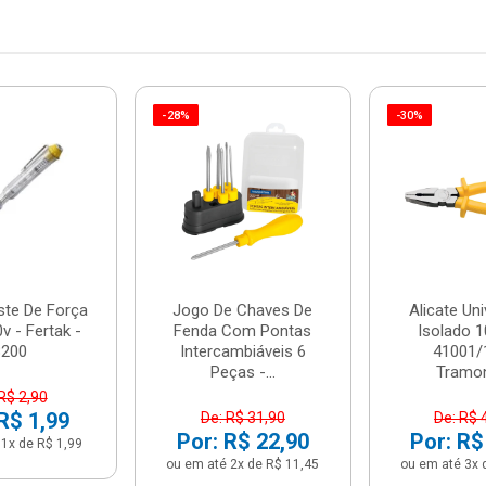
-28%
-30%
ste De Força
Jogo De Chaves De
Alicate Uni
v - Fertak -
Fenda Com Pontas
Isolado 1
8200
Intercambiáveis 6
41001/
Peças -...
Tramon
R$ 2,90
R$ 1,99
De: R$ 31,90
De: R$ 
Por: R$ 22,90
Por: R$
1x de R$ 1,99
ou em até 2x de R$ 11,45
ou em até 3x 