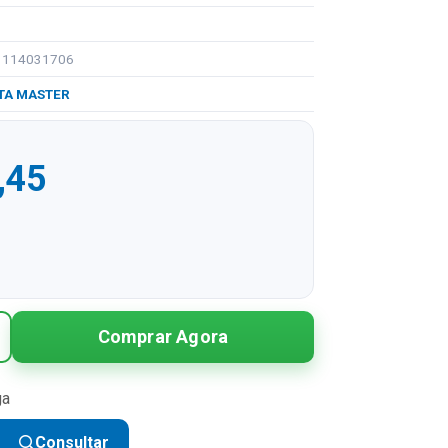
91114031706
TA MASTER
,45
R$ 362,45
Comprar Agora
R$ 181,23 sem juros
R$ 120,82 sem juros
ga
R$ 90,61 sem juros
Consultar
R$ 72,49 sem juros