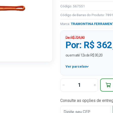
Código: 567551
Código de Barras do Produto: 78
Marca:
TRAMONTINA FERRAMEN
De: R$ 724,90
Por: R$ 362
ou em até 12x de R$ 30,20
Ver parcelas
1x
2x
3x
Consulte as opções de entre
4x
5x