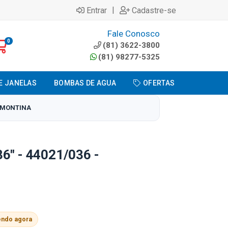
|
Entrar
Cadastre-se
Fale Conosco
0
(81) 3622-3800
(81) 98277-5325
E JANELAS
BOMBAS DE AGUA
OFERTAS
RAMONTINA
6" - 44021/036 -
endo agora