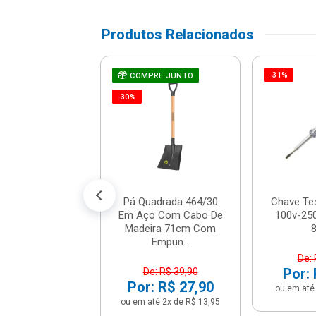
Produtos Relacionados
-31%
e De Fenda De
COMPRE JUNTO
 De Corrente -
-30%
19 - Stanley
R$ 7,12
% de desconto no PIX)
até 1x de R$ 7,49
Pá Quadrada 464/30
Chave Te
Em Aço Com Cabo De
100v-250
Madeira 71cm Com
Empun...
De: 
Por: 
De: R$ 39,90
Por: R$ 27,90
ou em até 
ou em até 2x de R$ 13,95