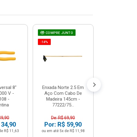
COMPRE JUNTO
Chave De Fen
Teste De Corr
-14%
66-119 - St
R$ 7,1
(já com 5% de descon
ou em até 1x de 
versal 8"
Enxada Norte 2.5 Em
000 V -
Aço Com Cabo De
108 -
Madeira 145cm -
tina
77222/75...
49,90
De: R$ 69,90
 34,90
Por: R$ 59,90
de R$ 11,63
ou em até 5x de R$ 11,98