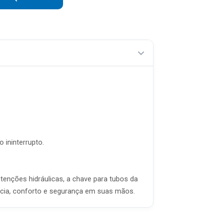
R$ 60,41 sem juros
R$ 51,78 sem juros
R$ 45,31 sem juros
R$ 40,27 sem juros
R$ 36,25 sem juros
R$ 32,95 sem juros
R$ 30,20 sem juros
 ininterrupto.
enções hidráulicas, a chave para tubos da
ência, conforto e segurança em suas mãos.