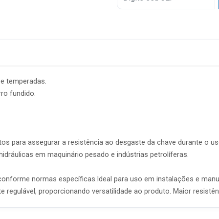
6x
7x
8x
9x
 e temperadas.
10x
ro fundido.
11x
12x
tos para assegurar a resistência ao desgaste da chave durante o uso
idráulicas em maquinário pesado e indústrias petrolíferas.
onforme normas específicas.Ideal para uso em instalações e manut
 regulável, proporcionando versatilidade ao produto. Maior resist