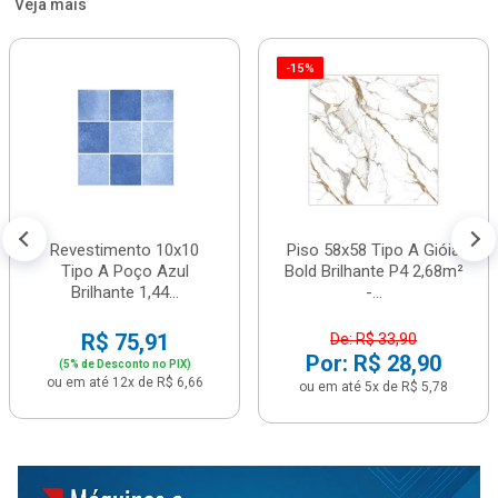
Veja mais
-15%
Revestimento 10x10
Piso 58x58 Tipo A Gióia
Tipo A Poço Azul
Bold Brilhante P4 2,68m²
Brilhante 1,44...
-...
R$ 75,91
De: R$ 33,90
Por: R$ 28,90
(5% de Desconto no PIX)
ou em até 12x de R$ 6,66
ou em até 5x de R$ 5,78