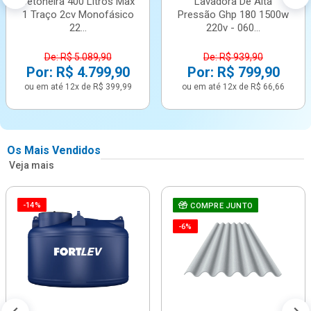
Betoneira 400 Litros Max
Lavadora De Alta
1 Traço 2cv Monofásico
Pressão Ghp 180 1500w
22...
220v - 060...
De: R$ 5.089,90
De: R$ 939,90
Por: R$ 4.799,90
Por: R$ 799,90
ou em até 12x de R$ 399,99
ou em até 12x de R$ 66,66
Os Mais Vendidos
Veja mais
-14%
COMPRE JUNTO
-6%