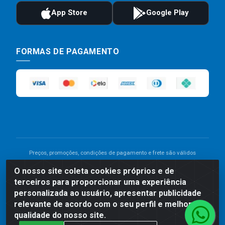
FORMAS DE PAGAMENTO
Preços, promoções, condições de pagamento e frete são válidos
para compras realizadas exclusivamente pelo site. Caso haja
O nosso site coleta cookies próprios e de
divergência de preço de um produto, será válido o preço que for
terceiros para proporcionar uma experiência
exibido no carrinho de compras do site no momento do pagamento.
As vendas estão sujeitas a análise e disponibilidade do estoque.
personalizada ao usuário, apresentar publicidade
Imagens de produtos meramente ilustrativas.
relevante de acordo com o seu perfil e melhorar a
qualidade do nosso site.
Comercial de Construção 2001 LTDA - Av. Congresso