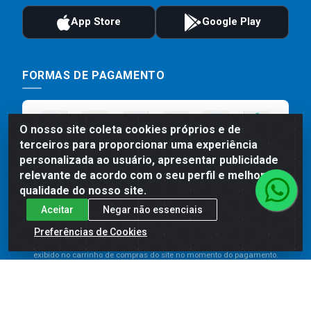
FORMAS DE PAGAMENTO
O nosso site coleta cookies próprios e de
terceiros para proporcionar uma experiência
personalizada ao usuário, apresentar publicidade
relevante de acordo com o seu perfil e melhorar a
qualidade do nosso site.
Aceitar
Negar não essenciais
Preços, promoções, condições de pagamento e frete são válidos
para compras realizadas exclusivamente pelo site. Caso haja
Preferências de Cookies
divergência de preço de um produto, será válido o preço que for
exibido no carrinho de compras do site no momento do pagamento.
As vendas estão sujeitas a análise e disponibilidade do estoque.
Imagens de produtos meramente ilustrativas.
Comercial de Construção 2001 LTDA - Av. Congresso