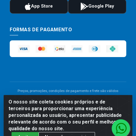
FORMAS DE PAGAMENTO
Preços, promoções, condições de pagamento e frete são válidos
para compras realizadas exclusivamente pelo site. Caso haja
O nosso site coleta cookies próprios e de
divergência de preço de um produto, será válido o preço que for
terceiros para proporcionar uma experiência
exibido no carrinho de compras do site no momento do pagamento.
As vendas estão sujeitas a análise e disponibilidade do estoque.
personalizada ao usuário, apresentar publicidade
Imagens de produtos meramente ilustrativas.
relevante de acordo com o seu perfil e melhorar a
qualidade do nosso site.
Comercial de Construção 2001 LTDA - Av. Congresso