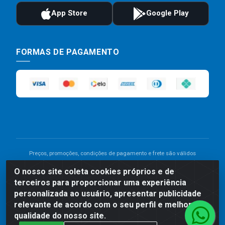
FORMAS DE PAGAMENTO
Preços, promoções, condições de pagamento e frete são válidos
para compras realizadas exclusivamente pelo site. Caso haja
O nosso site coleta cookies próprios e de
divergência de preço de um produto, será válido o preço que for
terceiros para proporcionar uma experiência
exibido no carrinho de compras do site no momento do pagamento.
As vendas estão sujeitas a análise e disponibilidade do estoque.
personalizada ao usuário, apresentar publicidade
Imagens de produtos meramente ilustrativas.
relevante de acordo com o seu perfil e melhorar a
qualidade do nosso site.
Comercial de Construção 2001 LTDA - Av. Congresso