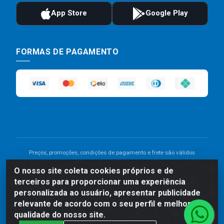
FORMAS DE PAGAMENTO
Preços, promoções, condições de pagamento e frete são válidos
para compras realizadas exclusivamente pelo site. Caso haja
O nosso site coleta cookies próprios e de
divergência de preço de um produto, será válido o preço que for
terceiros para proporcionar uma experiência
exibido no carrinho de compras do site no momento do pagamento.
As vendas estão sujeitas a análise e disponibilidade do estoque.
personalizada ao usuário, apresentar publicidade
Imagens de produtos meramente ilustrativas.
relevante de acordo com o seu perfil e melhorar a
qualidade do nosso site.
Comercial de Construção 2001 LTDA - Av. Congresso