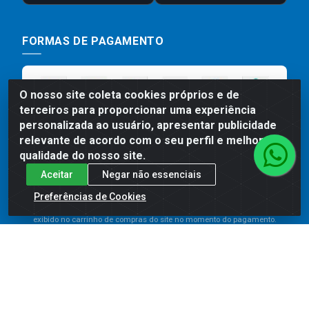
FORMAS DE PAGAMENTO
O nosso site coleta cookies próprios e de
terceiros para proporcionar uma experiência
personalizada ao usuário, apresentar publicidade
relevante de acordo com o seu perfil e melhorar a
qualidade do nosso site.
Aceitar
Negar não essenciais
Preços, promoções, condições de pagamento e frete são válidos
para compras realizadas exclusivamente pelo site. Caso haja
Preferências de Cookies
divergência de preço de um produto, será válido o preço que for
exibido no carrinho de compras do site no momento do pagamento.
As vendas estão sujeitas a análise e disponibilidade do estoque.
Imagens de produtos meramente ilustrativas.
Comercial de Construção 2001 LTDA - Av. Congresso
Eucarístico, 1179 - São José, Carpina - PE - CEP: 55811-
000 - 70.220.389/0001-66