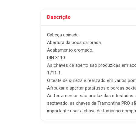
Descrição
Cabeça usinada.
Abertura da boca calibrada.
Acabamento cromado.
DIN 3110
As chaves de aperto são produzidas em aço 
1711-1.
O teste de dureza é realizado em vários pon
Afrouxar e apertar parafusos e porcas sext
As ferramentas são produzidas e testadas c
sextavado, as chaves da Tramontina PRO são
importante usar a chave de tamanho compat