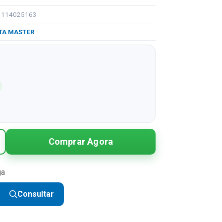
91114025163
TA MASTER
Comprar Agora
ga
Consultar