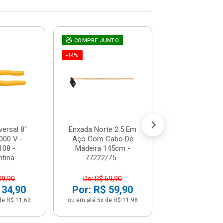
COMPRE JUNTO
Chave De Fen
Teste De Corr
-14%
66-119 - St
R$ 7,1
(já com 5% de descon
ou em até 1x de 
versal 8"
Enxada Norte 2.5 Em
000 V -
Aço Com Cabo De
108 -
Madeira 145cm -
tina
77222/75...
49,90
De: R$ 69,90
 34,90
Por: R$ 59,90
de R$ 11,63
ou em até 5x de R$ 11,98