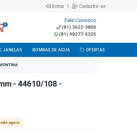
|
Entrar
Cadastre-se
Fale Conosco
0
(81) 3622-3800
(81) 98277-5325
E JANELAS
BOMBAS DE AGUA
OFERTAS
RAMONTINA
mm - 44610/108 -
endo agora