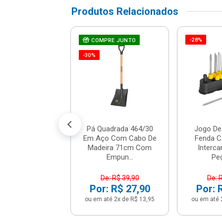
Produtos Relacionados
-28%
e De Fenda De
COMPRE JUNTO
 De Corrente -
-30%
19 - Stanley
R$ 7,12
% de desconto no PIX)
até 1x de R$ 7,49
Pá Quadrada 464/30
Jogo De
Em Aço Com Cabo De
Fenda 
Madeira 71cm Com
Interca
Empun...
Peç
De: R$ 39,90
De: 
Por: R$ 27,90
Por: 
ou em até 2x de R$ 13,95
ou em até 