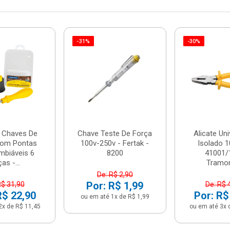
-31%
-30%
 Chaves De
Chave Teste De Força
Alicate Uni
Com Pontas
100v-250v - Fertak -
Isolado 1
mbiáveis 6
8200
41001/
as -...
Tramon
De: R$ 2,90
Por: R$ 1,99
R$ 31,90
De: R$ 
R$ 22,90
Por: R$
ou em até 1x de R$ 1,99
2x de R$ 11,45
ou em até 3x 