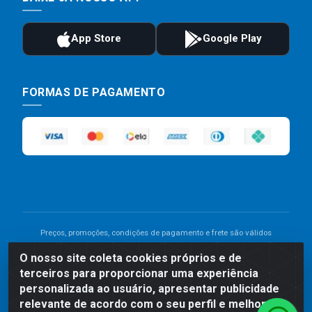
FORMAS DE PAGAMENTO
Preços, promoções, condições de pagamento e frete são válidos
para compras realizadas exclusivamente pelo site. Caso haja
O nosso site coleta cookies próprios e de
divergência de preço de um produto, será válido o preço que for
terceiros para proporcionar uma experiência
exibido no carrinho de compras do site no momento do pagamento.
As vendas estão sujeitas a análise e disponibilidade do estoque.
personalizada ao usuário, apresentar publicidade
Imagens de produtos meramente ilustrativas.
relevante de acordo com o seu perfil e melhorar a