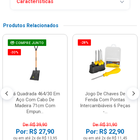
Características
Produtos Relacionados
-28%
COMPRE JUNTO
-30%
Pá Quadrada 464/30 Em
Jogo De Chaves De
Aço Com Cabo De
Fenda Com Pontas
Madeira 71cm Com
Intercambiáveis 6 Peças
Empun...
-...
De: R$ 39,90
De: R$ 31,90
Por: R$ 27,90
Por: R$ 22,90
ou em até 2x de R$ 13,95
ou em até 2x de R$ 11,45