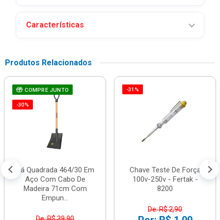
Características
Produtos Relacionados
-31%
COMPRE JUNTO
-30%
Pá Quadrada 464/30 Em
Chave Teste De Força
Aço Com Cabo De
100v-250v - Fertak -
Madeira 71cm Com
8200
Empun...
De: R$ 2,90
De: R$ 39,90