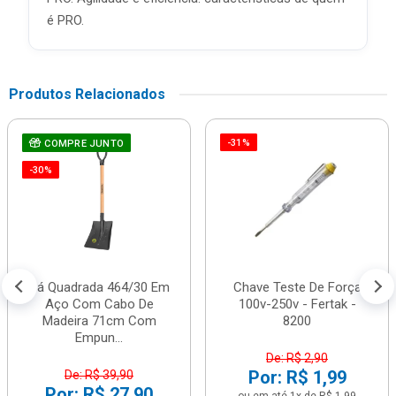
é PRO.
Produtos Relacionados
-31%
COMPRE JUNTO
-30%
Pá Quadrada 464/30 Em
Chave Teste De Força
Aço Com Cabo De
100v-250v - Fertak -
Madeira 71cm Com
8200
Empun...
De: R$ 2,90
Por: R$ 1,99
De: R$ 39,90
Por: R$ 27,90