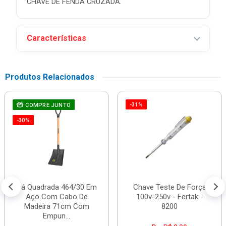
CHAVE DE FENDA CRUZADA.
Características
Produtos Relacionados
-31%
COMPRE JUNTO
-30%
Pá Quadrada 464/30 Em
Chave Teste De Força
Aço Com Cabo De
100v-250v - Fertak -
Madeira 71cm Com
8200
Empun...