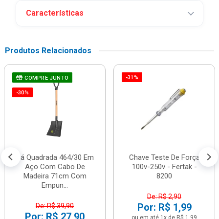
Características
Produtos Relacionados
-31%
COMPRE JUNTO
-30%
Pá Quadrada 464/30 Em
Chave Teste De Força
Aço Com Cabo De
100v-250v - Fertak -
Madeira 71cm Com
8200
Empun...
De: R$ 2,90
Por: R$ 1,99
De: R$ 39,90
Por: R$ 27,90
ou em até 1x de R$ 1,99