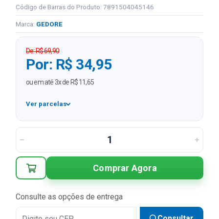
Código de Barras do Produto: 7891504045146
Marca:
GEDORE
De: R$ 69,90
Por: R$ 34,95
ou em até 3x de R$ 11,65
Ver parcelas
1x
R$ 34,95
2x
R$ 17,48 sem juros
3x
R$ 11,65 sem juros
Comprar Agora
Consulte as opções de entrega
Consultar