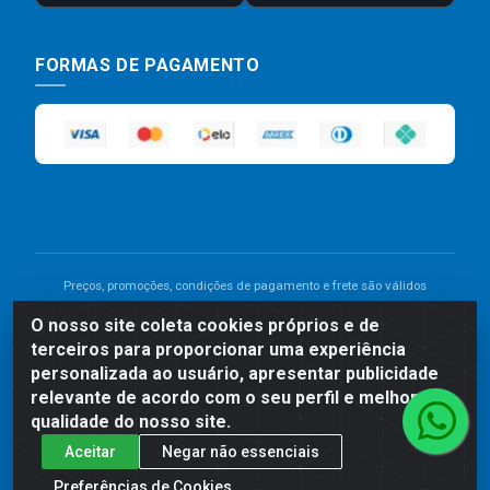
FORMAS DE PAGAMENTO
Preços, promoções, condições de pagamento e frete são válidos
para compras realizadas exclusivamente pelo site. Caso haja
O nosso site coleta cookies próprios e de
divergência de preço de um produto, será válido o preço que for
terceiros para proporcionar uma experiência
exibido no carrinho de compras do site no momento do pagamento.
As vendas estão sujeitas a análise e disponibilidade do estoque.
personalizada ao usuário, apresentar publicidade
Imagens de produtos meramente ilustrativas.
relevante de acordo com o seu perfil e melhorar a
qualidade do nosso site.
Comercial de Construção 2001 LTDA - Av. Congresso
Aceitar
Negar não essenciais
Eucarístico, 1179 - São José, Carpina - PE - CEP: 55811-
000 - 70.220.389/0001-66
Preferências de Cookies