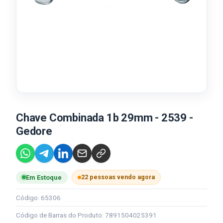
Chave Combinada 1b 29mm - 2539 -
Gedore
22 pessoas vendo agora
Em Estoque
Código: 65306
Código de Barras do Produto: 7891504025391