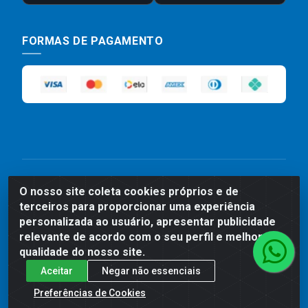
FORMAS DE PAGAMENTO
Preços, promoções, condições de pagamento e frete são válidos
O nosso site coleta cookies próprios e de
para compras realizadas exclusivamente pelo site. Caso haja
terceiros para proporcionar uma experiência
divergência de preço de um produto, será válido o preço que for
exibido no carrinho de compras do site no momento do pagamento.
personalizada ao usuário, apresentar publicidade
As vendas estão sujeitas a análise e disponibilidade do estoque.
relevante de acordo com o seu perfil e melhorar a
Imagens de produtos meramente ilustrativas.
qualidade do nosso site.
Comercial de Construção 2001 LTDA - Av. Congresso
Aceitar
Negar não essenciais
Eucarístico, 1179 - São José, Carpina - PE - CEP: 55811-
Preferências de Cookies
000 - 70.220.389/0001-66