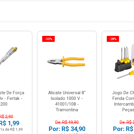
-30%
-28%
ste De Força
Alicate Universal 8"
Jogo De C
v - Fertak -
Isolado 1000 V -
Fenda Com
8200
41001/108 -
Intercamb
Tramontina
Peças 
R$ 2,90
R$ 1,99
De: R$ 49,90
De: R$ 
Por: R$ 34,90
Por: R$
1x de R$ 1,99