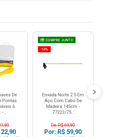
COMPRE JUNTO
Chave De Fen
Teste De Corr
-14%
66-119 - St
R$ 7,1
(já com 5% de descon
ou em até 1x de 
haves De
Enxada Norte 2.5 Em
 Pontas
Aço Com Cabo De
iáveis 6
Madeira 145cm -
-...
77222/75...
31,90
De: R$ 69,90
 22,90
Por: R$ 59,90