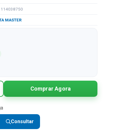
91114038750
TA MASTER
Comprar Agora
ga
Consultar