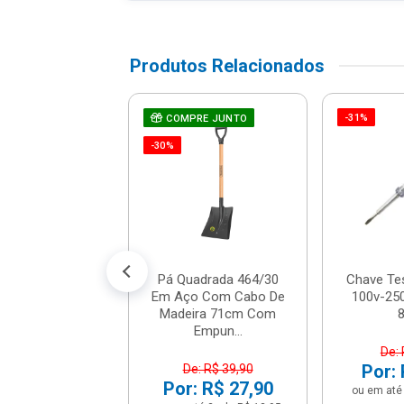
Produtos Relacionados
-31%
e De Fenda De
COMPRE JUNTO
 De Corrente -
-30%
19 - Stanley
R$ 7,12
% de desconto no PIX)
até 1x de R$ 7,49
Pá Quadrada 464/30
Chave Te
Em Aço Com Cabo De
100v-250
Madeira 71cm Com
Empun...
De: 
Por: 
De: R$ 39,90
Por: R$ 27,90
ou em até 