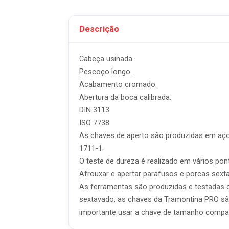
Descrição
Cabeça usinada.
Pescoço longo.
Acabamento cromado.
Abertura da boca calibrada.
DIN 3113
ISO 7738.
As chaves de aperto são produzidas em aço 
1711-1.
O teste de dureza é realizado em vários pon
Afrouxar e apertar parafusos e porcas sext
As ferramentas são produzidas e testadas c
sextavado, as chaves da Tramontina PRO são
importante usar a chave de tamanho compat