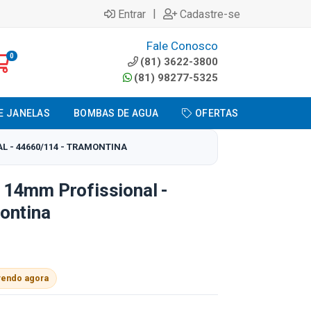
|
Entrar
Cadastre-se
Fale Conosco
0
(81) 3622-3800
(81) 98277-5325
E JANELAS
BOMBAS DE AGUA
OFERTAS
 - 44660/114 - TRAMONTINA
14mm Profissional -
ontina
vendo agora