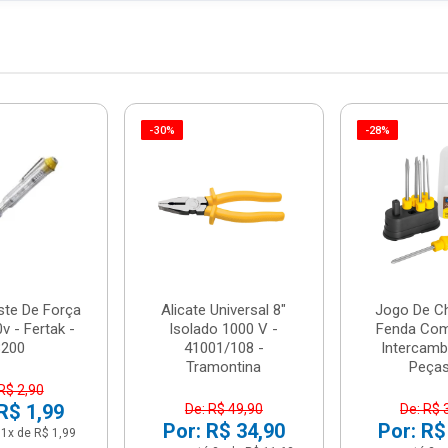
-30%
-28%
ste De Força
Alicate Universal 8"
Jogo De C
v - Fertak -
Isolado 1000 V -
Fenda Com
8200
41001/108 -
Intercamb
Tramontina
Peças 
R$ 2,90
R$ 1,99
De: R$ 49,90
De: R$ 
Por: R$ 34,90
Por: R$
1x de R$ 1,99