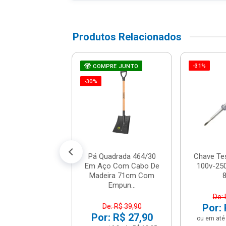
Produtos Relacionados
-31%
e De Fenda De
COMPRE JUNTO
 De Corrente -
-30%
19 - Stanley
R$ 7,12
% de desconto no PIX)
até 1x de R$ 7,49
Pá Quadrada 464/30
Chave Te
Em Aço Com Cabo De
100v-250
Madeira 71cm Com
Empun...
De: 
Por: 
De: R$ 39,90
Por: R$ 27,90
ou em até 