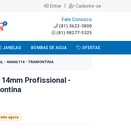
|
Entrar
Cadastre-se
Fale Conosco
0
(81) 3622-3800
(81) 98277-5325
E JANELAS
BOMBAS DE AGUA
OFERTAS
 - 44660/114 - TRAMONTINA
14mm Profissional -
ontina
endo agora