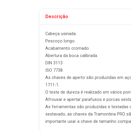
Descrição
Cabeça usinada.
Pescoço longo.
Acabamento cromado.
Abertura da boca calibrada.
DIN 3113
ISO 7738.
As chaves de aperto são produzidas em aço 
1711-1.
O teste de dureza é realizado em vários pon
Afrouxar e apertar parafusos e porcas sext
As ferramentas são produzidas e testadas c
sextavado, as chaves da Tramontina PRO são
importante usar a chave de tamanho compat