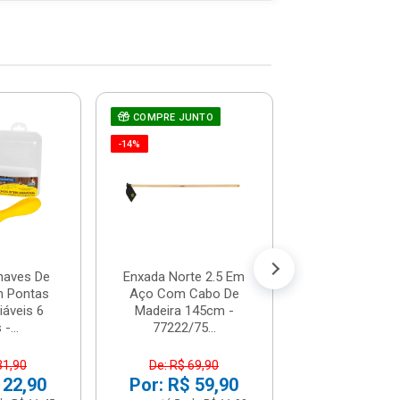
COMPRE JUNTO
Chave De Fen
Teste De Corr
-14%
66-119 - St
R$ 7,1
(já com 5% de descon
ou em até 1x de 
haves De
Enxada Norte 2.5 Em
 Pontas
Aço Com Cabo De
iáveis 6
Madeira 145cm -
-...
77222/75...
31,90
De: R$ 69,90
 22,90
Por: R$ 59,90