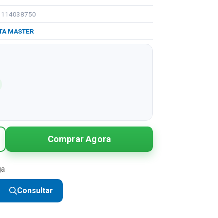
91114038750
TA MASTER
Comprar Agora
ga
Consultar