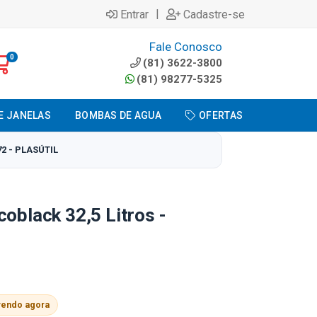
|
Entrar
Cadastre-se
Fale Conosco
0
(81) 3622-3800
(81) 98277-5325
E JANELAS
BOMBAS DE AGUA
OFERTAS
72 - PLASÚTIL
coblack 32,5 Litros -
vendo agora