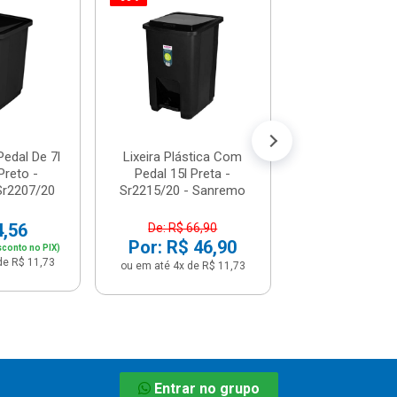
Lixeira Com 
Trium De 6 Litr
- Ou - Lx40
De: R$ 74,
Por: R$ 5
ou em até 5x de 
Pedal De 7l
Lixeira Plástica Com
Preto -
Pedal 15l Preta -
Sr2207/20
Sr2215/20 - Sanremo
4,56
De: R$ 66,90
Por: R$ 46,90
sconto no PIX)
de R$ 11,73
ou em até 4x de R$ 11,73
Entrar no grupo