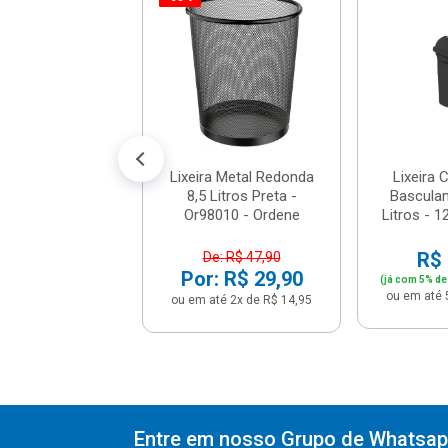
ira Com Pedal
e 6 Litros Preto
 - Lx4000ptf
e: R$ 74,90
: R$ 54,90
té 5x de R$ 10,98
Lixeira Metal Redonda
Lixeira
8,5 Litros Preta -
Basculan
Or98010 - Ordene
Litros - 12
R$ 
De: R$ 47,90
Por: R$ 29,90
(já com 5% de
ou em até 
ou em até 2x de R$ 14,95
Entre em nosso Grupo de Whatsapp