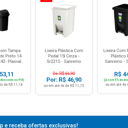
 Com Tampa
Lixeira Plástica Com
Lixeira Com 
te Preto 14
Pedal 15l Cinza -
Plástico 
42- Plasval...
Sr2215 - Sanremo
Sanremo - 
53,11
R$ 4
De: R$ 66,90
Por: R$ 46,90
 desconto no PIX)
(já com 5% de de
5x de R$ 11,18
ou em até 4x 
ou em até 4x de R$ 11,73
 e receba ofertas exclusivas!