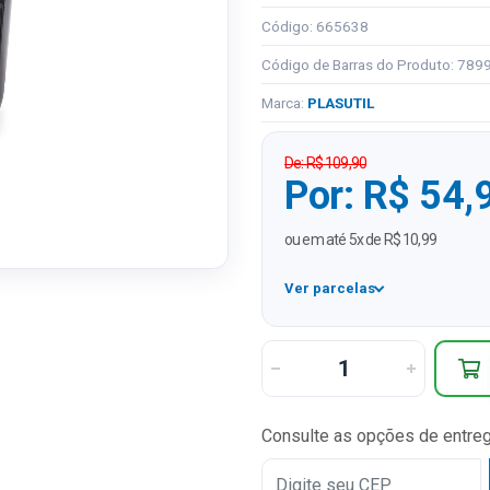
Código: 665638
Código de Barras do Produto: 78
Marca:
PLASUTIL
De: R$ 109,90
Por: R$ 54,
ou em até 5x de R$ 10,99
Ver parcelas
1x
2x
3x
Consulte as opções de entre
4x
5x