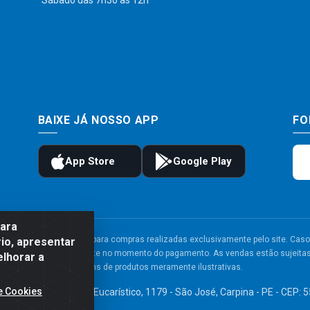
Sábado das 7h30 às 12h
BAIXE JÁ NOSSO APP
FO
para
to e frete são válidos para compras realizadas exclusivamente pelo site. Caso 
io, apresentar
 carrinho de compras do site no momento do pagamento. As vendas estão sujeitas 
elhorar a
Imagens de produtos meramente ilustrativas.
e Cookies
TDA - Av. Congresso Eucarístico, 1179 - São José, Carpina - PE - CEP: