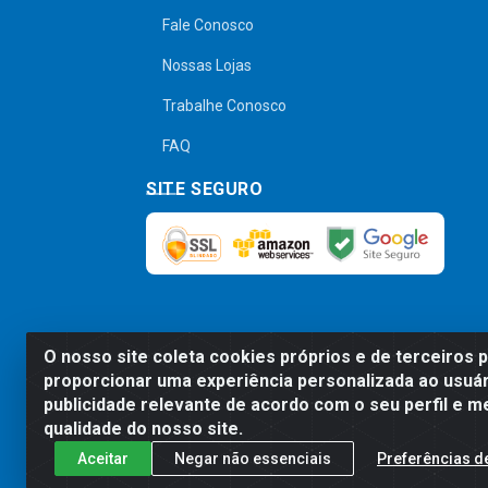
Fale Conosco
Nossas Lojas
Trabalhe Conosco
FAQ
SITE SEGURO
O nosso site coleta cookies próprios e de terceiros 
Preços, promoções, condições de pagamen
proporcionar uma experiência personalizada ao usuár
será válido o preço que for exibido no
publicidade relevante de acordo com o seu perfil e m
qualidade do nosso site.
Aceitar
Negar não essenciais
Preferências d
Comercial de Construção 2001 L