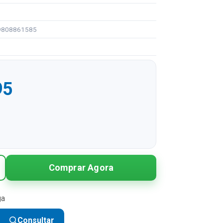
99808861585
95
R$ 54,95
Comprar Agora
R$ 27,48 sem juros
R$ 18,32 sem juros
ga
R$ 13,74 sem juros
Consultar
R$ 10,99 sem juros