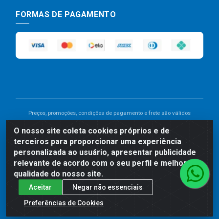
FORMAS DE PAGAMENTO
Preços, promoções, condições de pagamento e frete são válidos
para compras realizadas exclusivamente pelo site. Caso haja
O nosso site coleta cookies próprios e de
divergência de preço de um produto, será válido o preço que for
terceiros para proporcionar uma experiência
exibido no carrinho de compras do site no momento do pagamento.
As vendas estão sujeitas a análise e disponibilidade do estoque.
personalizada ao usuário, apresentar publicidade
Imagens de produtos meramente ilustrativas.
relevante de acordo com o seu perfil e melhorar a
qualidade do nosso site.
Comercial de Construção 2001 LTDA - Av. Congresso
Aceitar
Negar não essenciais
Eucarístico, 1179 - São José, Carpina - PE - CEP: 55811-
000 - 70.220.389/0001-66
Preferências de Cookies