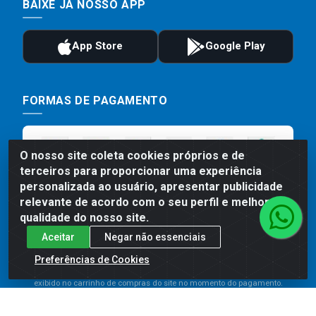
BAIXE JÁ NOSSO APP
FORMAS DE PAGAMENTO
O nosso site coleta cookies próprios e de
terceiros para proporcionar uma experiência
personalizada ao usuário, apresentar publicidade
relevante de acordo com o seu perfil e melhorar a
qualidade do nosso site.
Aceitar
Negar não essenciais
Preços, promoções, condições de pagamento e frete são válidos
para compras realizadas exclusivamente pelo site. Caso haja
Preferências de Cookies
divergência de preço de um produto, será válido o preço que for
exibido no carrinho de compras do site no momento do pagamento.
As vendas estão sujeitas a análise e disponibilidade do estoque.
Imagens de produtos meramente ilustrativas.