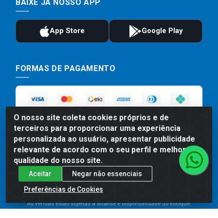
BAIXE JÁ NOSSO APP
FORMAS DE PAGAMENTO
O nosso site coleta cookies próprios e de
terceiros para proporcionar uma experiência
personalizada ao usuário, apresentar publicidade
relevante de acordo com o seu perfil e melhorar a
qualidade do nosso site.
Preços, promoções, condições de pagamento e frete são válidos
Aceitar
Negar não essenciais
para compras realizadas exclusivamente pelo site. Caso haja
divergência de preço de um produto, será válido o preço que for
Preferências de Cookies
exibido no carrinho de compras do site no momento do pagamento.
As vendas estão sujeitas a análise e disponibilidade do estoque.
Imagens de produtos meramente ilustrativas.